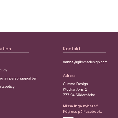
ation
Kontakt
nanna@glimmadesign.com
licy
Adress
ng av personuppgifter
Glimma Design
etspolicy
Klockar Jons 1
777 94 Söderbärke
Missa inga nyheter!
Följ oss på Facebook.